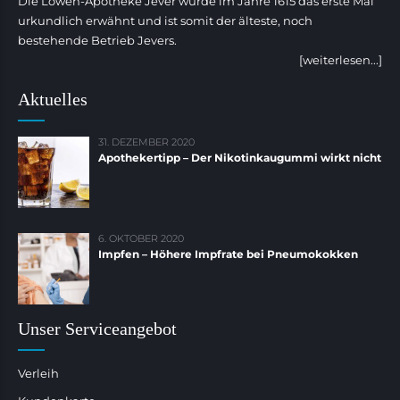
Die Löwen-Apotheke Jever wurde im Jahre 1615 das erste Mal
urkundlich erwähnt und ist somit der älteste, noch
bestehende Betrieb Jevers.
[weiterlesen...]
Aktuelles
31. DEZEMBER 2020
Apothekertipp – Der Nikotinkaugummi wirkt nicht
6. OKTOBER 2020
Impfen – Höhere Impfrate bei Pneumokokken
Unser Serviceangebot
Verleih