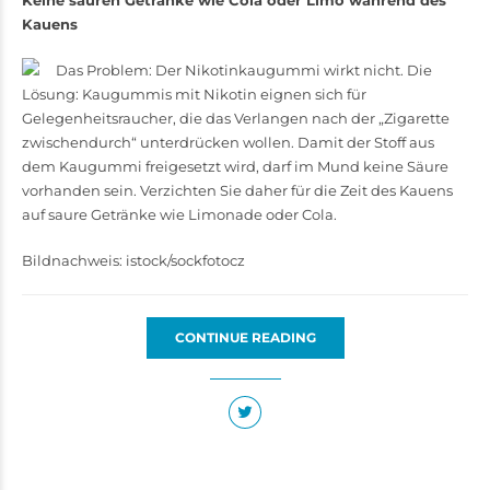
Keine sauren Getränke wie Cola oder Limo während des
Kauens
Das Problem: Der Nikotinkaugummi wirkt nicht. Die
Lösung: Kaugummis mit Nikotin eignen sich für
Gelegenheitsraucher, die das Verlangen nach der „Zigarette
zwischendurch“ unterdrücken wollen. Damit der Stoff aus
dem Kaugummi freigesetzt wird, darf im Mund keine Säure
vorhanden sein. Verzichten Sie daher für die Zeit des Kauens
auf saure ­­Getränke wie Limonade oder Cola.
Bildnachweis: istock/sockfotocz
CONTINUE READING