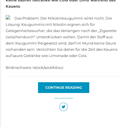
Keine sauren Getränke wie Cola oder Limo während des
Kauens
Das Problem: Der Nikotinkaugummi wirkt nicht. Die
Lösung: Kaugummis mit Nikotin eignen sich für
Gelegenheitsraucher, die das Verlangen nach der „Zigarette
zwischendurch“ unterdrücken wollen. Damit der Stoff aus
dem Kaugummi freigesetzt wird, darf im Mund keine Säure
vorhanden sein. Verzichten Sie daher für die Zeit des Kauens
auf saure ­­Getränke wie Limonade oder Cola.
Bildnachweis: istock/sockfotocz
CONTINUE READING