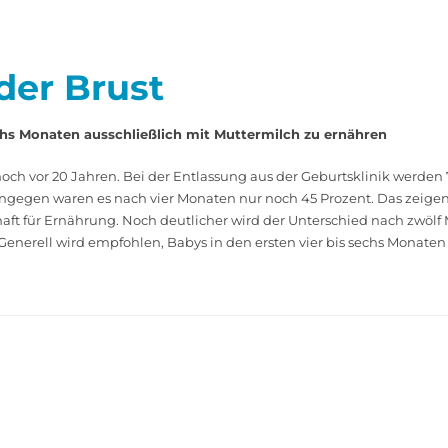
 der Brust
echs Monaten ausschließlich mit Muttermilch zu ernähren
 vor 20 Jahren. Bei der Entlassung aus der Geburtsklinik werden 77
ngegen waren es nach vier Monaten nur noch 45 Prozent. Das zeigen 
aft für Ernährung. Noch deutlicher wird der Unterschied nach zwölf
. Generell wird empfohlen, Babys in den ersten vier bis sechs Monate