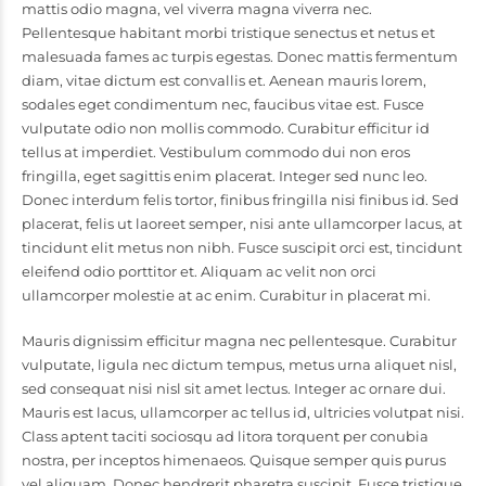
mattis odio magna, vel viverra magna viverra nec.
Pellentesque habitant morbi tristique senectus et netus et
malesuada fames ac turpis egestas. Donec mattis fermentum
diam, vitae dictum est convallis et. Aenean mauris lorem,
sodales eget condimentum nec, faucibus vitae est. Fusce
vulputate odio non mollis commodo. Curabitur efficitur id
tellus at imperdiet. Vestibulum commodo dui non eros
fringilla, eget sagittis enim placerat. Integer sed nunc leo.
Donec interdum felis tortor, finibus fringilla nisi finibus id. Sed
placerat, felis ut laoreet semper, nisi ante ullamcorper lacus, at
tincidunt elit metus non nibh. Fusce suscipit orci est, tincidunt
eleifend odio porttitor et. Aliquam ac velit non orci
ullamcorper molestie at ac enim. Curabitur in placerat mi.
Mauris dignissim efficitur magna nec pellentesque. Curabitur
vulputate, ligula nec dictum tempus, metus urna aliquet nisl,
sed consequat nisi nisl sit amet lectus. Integer ac ornare dui.
Mauris est lacus, ullamcorper ac tellus id, ultricies volutpat nisi.
Class aptent taciti sociosqu ad litora torquent per conubia
nostra, per inceptos himenaeos. Quisque semper quis purus
vel aliquam. Donec hendrerit pharetra suscipit. Fusce tristique