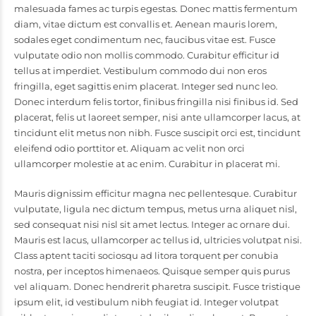
malesuada fames ac turpis egestas. Donec mattis fermentum
diam, vitae dictum est convallis et. Aenean mauris lorem,
sodales eget condimentum nec, faucibus vitae est. Fusce
vulputate odio non mollis commodo. Curabitur efficitur id
tellus at imperdiet. Vestibulum commodo dui non eros
fringilla, eget sagittis enim placerat. Integer sed nunc leo.
Donec interdum felis tortor, finibus fringilla nisi finibus id. Sed
placerat, felis ut laoreet semper, nisi ante ullamcorper lacus, at
tincidunt elit metus non nibh. Fusce suscipit orci est, tincidunt
eleifend odio porttitor et. Aliquam ac velit non orci
ullamcorper molestie at ac enim. Curabitur in placerat mi.
Mauris dignissim efficitur magna nec pellentesque. Curabitur
vulputate, ligula nec dictum tempus, metus urna aliquet nisl,
sed consequat nisi nisl sit amet lectus. Integer ac ornare dui.
Mauris est lacus, ullamcorper ac tellus id, ultricies volutpat nisi.
Class aptent taciti sociosqu ad litora torquent per conubia
nostra, per inceptos himenaeos. Quisque semper quis purus
vel aliquam. Donec hendrerit pharetra suscipit. Fusce tristique
ipsum elit, id vestibulum nibh feugiat id. Integer volutpat