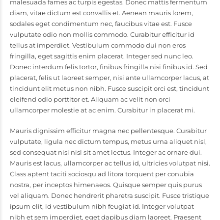
malesuada fames ac turpis egestas. Donec mattis fermentum
diam, vitae dictum est convallis et. Aenean mauris lorem,
sodales eget condimentum nec, faucibus vitae est. Fusce
vulputate odio non mollis commodo. Curabitur efficitur id
tellus at imperdiet. Vestibulum commodo dui non eros
fringilla, eget sagittis enim placerat. Integer sed nunc leo.
Donec interdum felis tortor, finibus fringilla nisi finibus id. Sed
placerat, felis ut laoreet semper, nisi ante ullamcorper lacus, at
tincidunt elit metus non nibh. Fusce suscipit orci est, tincidunt
eleifend odio porttitor et. Aliquam ac velit non orci
ullamcorper molestie at ac enim. Curabitur in placerat mi.
Mauris dignissim efficitur magna nec pellentesque. Curabitur
vulputate, ligula nec dictum tempus, metus urna aliquet nisl,
sed consequat nisi nisl sit amet lectus. Integer ac ornare dui.
Mauris est lacus, ullamcorper ac tellus id, ultricies volutpat nisi.
Class aptent taciti sociosqu ad litora torquent per conubia
nostra, per inceptos himenaeos. Quisque semper quis purus
vel aliquam. Donec hendrerit pharetra suscipit. Fusce tristique
ipsum elit, id vestibulum nibh feugiat id. Integer volutpat
nibh et sem imperdiet, eget dapibus diam laoreet. Praesent