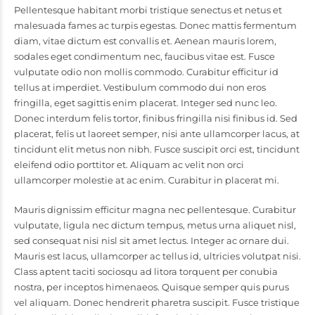
Pellentesque habitant morbi tristique senectus et netus et
malesuada fames ac turpis egestas. Donec mattis fermentum
diam, vitae dictum est convallis et. Aenean mauris lorem,
sodales eget condimentum nec, faucibus vitae est. Fusce
vulputate odio non mollis commodo. Curabitur efficitur id
tellus at imperdiet. Vestibulum commodo dui non eros
fringilla, eget sagittis enim placerat. Integer sed nunc leo.
Donec interdum felis tortor, finibus fringilla nisi finibus id. Sed
placerat, felis ut laoreet semper, nisi ante ullamcorper lacus, at
tincidunt elit metus non nibh. Fusce suscipit orci est, tincidunt
eleifend odio porttitor et. Aliquam ac velit non orci
ullamcorper molestie at ac enim. Curabitur in placerat mi.
Mauris dignissim efficitur magna nec pellentesque. Curabitur
vulputate, ligula nec dictum tempus, metus urna aliquet nisl,
sed consequat nisi nisl sit amet lectus. Integer ac ornare dui.
Mauris est lacus, ullamcorper ac tellus id, ultricies volutpat nisi.
Class aptent taciti sociosqu ad litora torquent per conubia
nostra, per inceptos himenaeos. Quisque semper quis purus
vel aliquam. Donec hendrerit pharetra suscipit. Fusce tristique