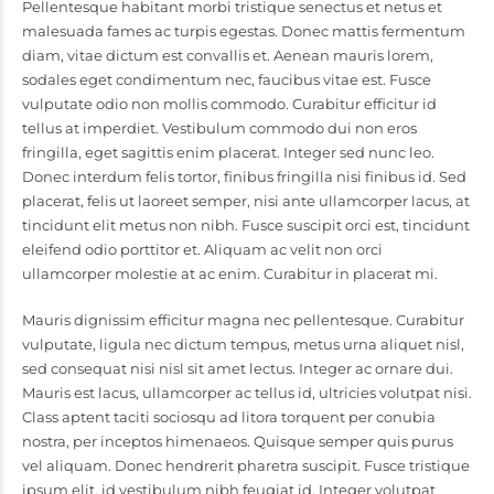
Pellentesque habitant morbi tristique senectus et netus et
malesuada fames ac turpis egestas. Donec mattis fermentum
diam, vitae dictum est convallis et. Aenean mauris lorem,
sodales eget condimentum nec, faucibus vitae est. Fusce
vulputate odio non mollis commodo. Curabitur efficitur id
tellus at imperdiet. Vestibulum commodo dui non eros
fringilla, eget sagittis enim placerat. Integer sed nunc leo.
Donec interdum felis tortor, finibus fringilla nisi finibus id. Sed
placerat, felis ut laoreet semper, nisi ante ullamcorper lacus, at
tincidunt elit metus non nibh. Fusce suscipit orci est, tincidunt
eleifend odio porttitor et. Aliquam ac velit non orci
ullamcorper molestie at ac enim. Curabitur in placerat mi.
Mauris dignissim efficitur magna nec pellentesque. Curabitur
vulputate, ligula nec dictum tempus, metus urna aliquet nisl,
sed consequat nisi nisl sit amet lectus. Integer ac ornare dui.
Mauris est lacus, ullamcorper ac tellus id, ultricies volutpat nisi.
Class aptent taciti sociosqu ad litora torquent per conubia
nostra, per inceptos himenaeos. Quisque semper quis purus
vel aliquam. Donec hendrerit pharetra suscipit. Fusce tristique
ipsum elit, id vestibulum nibh feugiat id. Integer volutpat