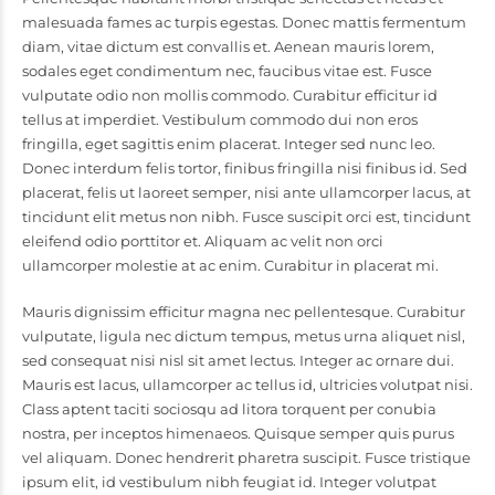
malesuada fames ac turpis egestas. Donec mattis fermentum
diam, vitae dictum est convallis et. Aenean mauris lorem,
sodales eget condimentum nec, faucibus vitae est. Fusce
vulputate odio non mollis commodo. Curabitur efficitur id
tellus at imperdiet. Vestibulum commodo dui non eros
fringilla, eget sagittis enim placerat. Integer sed nunc leo.
Donec interdum felis tortor, finibus fringilla nisi finibus id. Sed
placerat, felis ut laoreet semper, nisi ante ullamcorper lacus, at
tincidunt elit metus non nibh. Fusce suscipit orci est, tincidunt
eleifend odio porttitor et. Aliquam ac velit non orci
ullamcorper molestie at ac enim. Curabitur in placerat mi.
Mauris dignissim efficitur magna nec pellentesque. Curabitur
vulputate, ligula nec dictum tempus, metus urna aliquet nisl,
sed consequat nisi nisl sit amet lectus. Integer ac ornare dui.
Mauris est lacus, ullamcorper ac tellus id, ultricies volutpat nisi.
Class aptent taciti sociosqu ad litora torquent per conubia
nostra, per inceptos himenaeos. Quisque semper quis purus
vel aliquam. Donec hendrerit pharetra suscipit. Fusce tristique
ipsum elit, id vestibulum nibh feugiat id. Integer volutpat