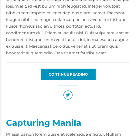
ipsum elit, id vestibulum nibh feugiat id. Integer volutpat
nibh et sem imperdiet, eget dapibus diam laoreet. Praesent
feugiat nibh sed magna ullamcorper, nec viverra mi tristique.
Fusce rhoncus sapien ultrices, porttitor lectus id,
condimentum dui. Etiam at iaculis nisl. Duis vulputate, erat at
hendrerit tristique, enim velit luctus dui, in malesuada augue
ex quis elit. Maecenas libero dui, venenatis ut lorem quis,
hendrerit aliquam odio. Cras sit amet faucibus erat.
CONTINUE READING
Capturing Manila
Phasellus non lorem quis erat scelerisque efficitur. Nullam