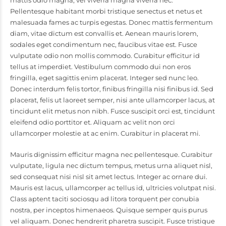
mattis odio magna, vel viverra magna viverra nec.
Pellentesque habitant morbi tristique senectus et netus et
malesuada fames ac turpis egestas. Donec mattis fermentum
diam, vitae dictum est convallis et. Aenean mauris lorem,
sodales eget condimentum nec, faucibus vitae est. Fusce
vulputate odio non mollis commodo. Curabitur efficitur id
tellus at imperdiet. Vestibulum commodo dui non eros
fringilla, eget sagittis enim placerat. Integer sed nunc leo.
Donec interdum felis tortor, finibus fringilla nisi finibus id. Sed
placerat, felis ut laoreet semper, nisi ante ullamcorper lacus, at
tincidunt elit metus non nibh. Fusce suscipit orci est, tincidunt
eleifend odio porttitor et. Aliquam ac velit non orci
ullamcorper molestie at ac enim. Curabitur in placerat mi.
Mauris dignissim efficitur magna nec pellentesque. Curabitur
vulputate, ligula nec dictum tempus, metus urna aliquet nisl,
sed consequat nisi nisl sit amet lectus. Integer ac ornare dui.
Mauris est lacus, ullamcorper ac tellus id, ultricies volutpat nisi.
Class aptent taciti sociosqu ad litora torquent per conubia
nostra, per inceptos himenaeos. Quisque semper quis purus
vel aliquam. Donec hendrerit pharetra suscipit. Fusce tristique