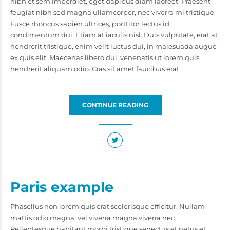
nibh et sem imperdiet, eget dapibus diam laoreet. Praesent
feugiat nibh sed magna ullamcorper, nec viverra mi tristique.
Fusce rhoncus sapien ultrices, porttitor lectus id,
condimentum dui. Etiam at iaculis nisl. Duis vulputate, erat at
hendrerit tristique, enim velit luctus dui, in malesuada augue
ex quis elit. Maecenas libero dui, venenatis ut lorem quis,
hendrerit aliquam odio. Cras sit amet faucibus erat.
CONTINUE READING
Paris example
Phasellus non lorem quis erat scelerisque efficitur. Nullam
mattis odio magna, vel viverra magna viverra nec.
Pellentesque habitant morbi tristique senectus et netus et