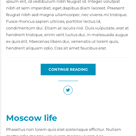
ipsum elit, id vestibulum nibh feugiat id. Integer volutpat
nibh et sem imperdiet, eget dapibus diam laoreet. Praesent
feugiat nibh sed magna ullamcorper, nec viverra mi tristique.
Fusce rhoncus sapien ultrices, porttitor lectus id,
condimentum dui. Etiam at iaculis nisl. Duis vulputate, erat at
hendrerit tristique, enim velit luctus dui, in malesuada augue
ex quis elit. Maecenas libero dui, venenatis ut lorem quis,
hendrerit aliquam odio. Cras sit amet faucibus erat.
CONTINUE READING
Moscow life
Phasellus non lorem quis erat scelerisque efficitur. Nullam