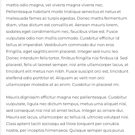
mattis odio magna, vel viverra magna viverra nec.
Pellentesque habitant morbi tristique senectus et netus et
malesuada fames ac turpis egestas. Donec mattis fermentum
diam, vitae dictum est convallis et. Aenean mauris lorem,
sodales eget condimentum nec, faucibus vitae est. Fusce
vulputate odio non mollis commodo. Curabitur efficitur id
tellus at imperdiet. Vestibulum commodo dui non eros
fringilla, eget sagittis enim placerat. Integer sed nunc leo.
Donec interdum felis tortor, finibus fringilla nisi finibus id. Sed
placerat, felis ut laoreet semper, nisi ante ullamcorper lacus, at
tincidunt elit metus non nibh. Fusce suscipit orci est, tincidunt
eleifend odio porttitor et. Aliquam ac velit non orci
ullamcorper molestie at ac enim. Curabitur in placerat mi.
Mauris dignissim efficitur magna nec pellentesque. Curabitur
vulputate, ligula nec dictum tempus, metus urna aliquet nisl,
sed consequat nisi nisl sit amet lectus. Integer ac ornare dui.
Mauris est lacus, ullamcorper ac tellus id, ultricies volutpat nisi.
Class aptent taciti sociosqu ad litora torquent per conubia
nostra, per inceptos himenaeos. Quisque semper quis purus