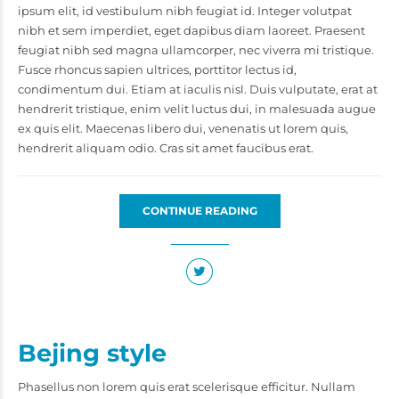
ipsum elit, id vestibulum nibh feugiat id. Integer volutpat
nibh et sem imperdiet, eget dapibus diam laoreet. Praesent
feugiat nibh sed magna ullamcorper, nec viverra mi tristique.
Fusce rhoncus sapien ultrices, porttitor lectus id,
condimentum dui. Etiam at iaculis nisl. Duis vulputate, erat at
hendrerit tristique, enim velit luctus dui, in malesuada augue
ex quis elit. Maecenas libero dui, venenatis ut lorem quis,
hendrerit aliquam odio. Cras sit amet faucibus erat.
CONTINUE READING
Bejing style
Phasellus non lorem quis erat scelerisque efficitur. Nullam