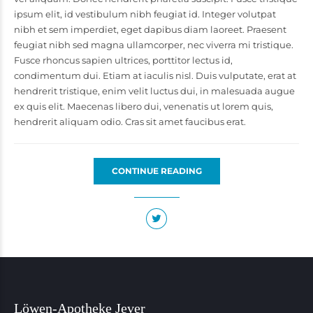
ipsum elit, id vestibulum nibh feugiat id. Integer volutpat
nibh et sem imperdiet, eget dapibus diam laoreet. Praesent
feugiat nibh sed magna ullamcorper, nec viverra mi tristique.
Fusce rhoncus sapien ultrices, porttitor lectus id,
condimentum dui. Etiam at iaculis nisl. Duis vulputate, erat at
hendrerit tristique, enim velit luctus dui, in malesuada augue
ex quis elit. Maecenas libero dui, venenatis ut lorem quis,
hendrerit aliquam odio. Cras sit amet faucibus erat.
CONTINUE READING
Löwen-Apotheke Jever