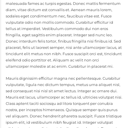
malesuada fames ac turpis egestas. Donec mattis fermentum
diam, vitae dictum est convallis et. Aenean mauris lorem,
sodales eget condimentum nec, faucibus vitae est. Fusce
vulputate odio non mollis commodo. Curabitur efficitur id
tellus at imperdiet. Vestibulum commodo dui non eros
fringilla, eget sagittis enim placerat. Integer sed nunc leo.
Donec interdum felis tortor, finibus fringilla nisi finibus id. Sed
placerat, felis ut laoreet semper, nisi ante ullamcorper lacus, at
tincidunt elit metus non nibh. Fusce suscipit orci est, tincidunt
eleifend odio porttitor et. Aliquam ac velit non orci
ullamcorper molestie at ac enim. Curabitur in placerat mi.
Mauris dignissim efficitur magna nec pellentesque. Curabitur
vulputate, ligula nec dictum tempus, metus urna aliquet nisl,
sed consequat nisi nisl sit amet lectus. Integer ac ornare dui.
Mauris est lacus, ullamcorper ac tellus id, ultricies volutpat nisi.
Class aptent taciti sociosqu ad litora torquent per conubia
nostra, per inceptos himenaeos. Quisque semper quis purus
vel aliquam. Donec hendrerit pharetra suscipit. Fusce tristique
ipsum elit, id vestibulum nibh feugiat id. Integer volutpat