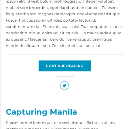
ipsum elit, id vestibulum nibh feugiat id. Integer volutpat
nibh et sem imperdiet, eget dapibus diam laoreet. Praesent
feugiat nibh sed magna ullamcorper, nec viverra mi tristique.
Fusce rhoncus sapien ultrices, porttitor lectus id,
condimentum dui. Etiam at iaculis nisl. Duis vulputate, erat at
hendrerit tristique, enim velit luctus dui, in malesuada augue
ex quis elit. Maecenas libero dui, venenatis ut lorem quis,
hendrerit aliquam odio. Cras sit amet faucibus erat.
CONTINUE READING
Capturing Manila
Phasellus non lorem quis erat scelerisque efficitur. Nullam