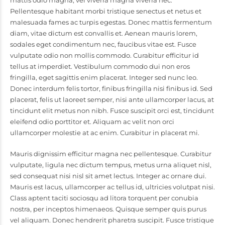
mattis odio magna, vel viverra magna viverra nec.
Pellentesque habitant morbi tristique senectus et netus et
malesuada fames ac turpis egestas. Donec mattis fermentum
diam, vitae dictum est convallis et. Aenean mauris lorem,
sodales eget condimentum nec, faucibus vitae est. Fusce
vulputate odio non mollis commodo. Curabitur efficitur id
tellus at imperdiet. Vestibulum commodo dui non eros
fringilla, eget sagittis enim placerat. Integer sed nunc leo.
Donec interdum felis tortor, finibus fringilla nisi finibus id. Sed
placerat, felis ut laoreet semper, nisi ante ullamcorper lacus, at
tincidunt elit metus non nibh. Fusce suscipit orci est, tincidunt
eleifend odio porttitor et. Aliquam ac velit non orci
ullamcorper molestie at ac enim. Curabitur in placerat mi.
Mauris dignissim efficitur magna nec pellentesque. Curabitur
vulputate, ligula nec dictum tempus, metus urna aliquet nisl,
sed consequat nisi nisl sit amet lectus. Integer ac ornare dui.
Mauris est lacus, ullamcorper ac tellus id, ultricies volutpat nisi.
Class aptent taciti sociosqu ad litora torquent per conubia
nostra, per inceptos himenaeos. Quisque semper quis purus
vel aliquam. Donec hendrerit pharetra suscipit. Fusce tristique