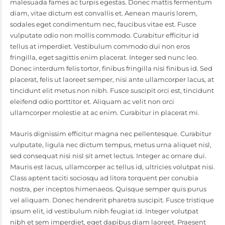
malesuada fames ac turpis egestas. Donec mattis fermentum
diam, vitae dictum est convallis et. Aenean mauris lorem,
sodales eget condimentum nec, faucibus vitae est. Fusce
vulputate odio non mollis commodo. Curabitur efficitur id
tellus at imperdiet. Vestibulum commodo dui non eros
fringilla, eget sagittis enim placerat. Integer sed nunc leo.
Donec interdum felis tortor, finibus fringilla nisi finibus id. Sed
placerat, felis ut laoreet semper, nisi ante ullamcorper lacus, at
tincidunt elit metus non nibh. Fusce suscipit orci est, tincidunt
eleifend odio porttitor et. Aliquam ac velit non orci
ullamcorper molestie at ac enim. Curabitur in placerat mi.
Mauris dignissim efficitur magna nec pellentesque. Curabitur
vulputate, ligula nec dictum tempus, metus urna aliquet nisl,
sed consequat nisi nisl sit amet lectus. Integer ac ornare dui.
Mauris est lacus, ullamcorper ac tellus id, ultricies volutpat nisi.
Class aptent taciti sociosqu ad litora torquent per conubia
nostra, per inceptos himenaeos. Quisque semper quis purus
vel aliquam. Donec hendrerit pharetra suscipit. Fusce tristique
ipsum elit, id vestibulum nibh feugiat id. Integer volutpat
nibh et sem imperdiet, eget dapibus diam laoreet. Praesent