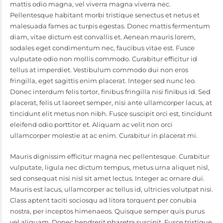
mattis odio magna, vel viverra magna viverra nec.
Pellentesque habitant morbi tristique senectus et netus et
malesuada fames ac turpis egestas. Donec mattis fermentum
diam, vitae dictum est convallis et. Aenean mauris lorem,
sodales eget condimentum nec, faucibus vitae est. Fusce
vulputate odio non mollis commodo. Curabitur efficitur id
tellus at imperdiet. Vestibulum commodo dui non eros
fringilla, eget sagittis enim placerat. Integer sed nunc leo.
Donec interdum felis tortor, finibus fringilla nisi finibus id. Sed
placerat, felis ut laoreet semper, nisi ante ullamcorper lacus, at
tincidunt elit metus non nibh. Fusce suscipit orci est, tincidunt
eleifend odio porttitor et. Aliquam ac velit non orci
ullamcorper molestie at ac enim. Curabitur in placerat mi.
Mauris dignissim efficitur magna nec pellentesque. Curabitur
vulputate, ligula nec dictum tempus, metus urna aliquet nisl,
sed consequat nisi nisl sit amet lectus. Integer ac ornare dui.
Mauris est lacus, ullamcorper ac tellus id, ultricies volutpat nisi.
Class aptent taciti sociosqu ad litora torquent per conubia
nostra, per inceptos himenaeos. Quisque semper quis purus
vel aliquam. Donec hendrerit pharetra suscipit. Fusce tristique