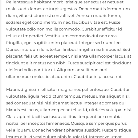
Pellentesque habitant morbi tristique senectus et netus et
malesuada fames ac turpis egestas. Donec mattis fermentum
diam, vitae dictum est convallis et. Aenean mauris lorem,
sodales eget condimentum nec, faucibus vitae est. Fusce
vulputate odio non mollis commodo. Curabitur efficitur id
tellus at imperdiet. Vestibulum commodo dui non eros
fringilla, eget sagittis enim placerat. Integer sed nunc leo.
Donec interdum felis tortor, finibus fringilla nisi finibus id. Sed
placerat, felis ut laoreet semper, nisi ante ullamcorper lacus, at
tincidunt elit metus non nibh. Fusce suscipit orci est, tincidunt
eleifend odio porttitor et. Aliquam ac velit non orci
ullamcorper molestie at ac enim. Curabitur in placerat mi.
Mauris dignissim efficitur magna nec pellentesque. Curabitur
vulputate, ligula nec dictum tempus, metus urna aliquet nisl,
sed consequat nisi nisl sit amet lectus. Integer ac ornare dui.
Mauris est lacus, ullamcorper ac tellus id, ultricies volutpat nisi.
Class aptent taciti sociosqu ad litora torquent per conubia
nostra, per inceptos himenaeos. Quisque semper quis purus
vel aliquam. Donec hendrerit pharetra suscipit. Fusce tristique
ipsum elit, id vestibulum nibh feugiat id. Integer volutpat