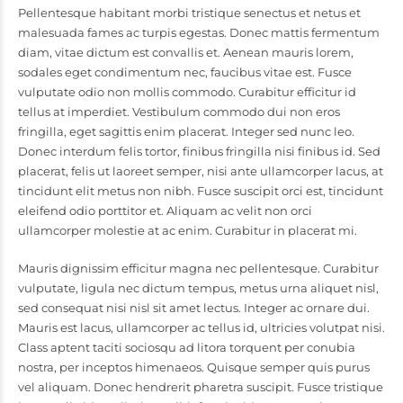
Pellentesque habitant morbi tristique senectus et netus et
malesuada fames ac turpis egestas. Donec mattis fermentum
diam, vitae dictum est convallis et. Aenean mauris lorem,
sodales eget condimentum nec, faucibus vitae est. Fusce
vulputate odio non mollis commodo. Curabitur efficitur id
tellus at imperdiet. Vestibulum commodo dui non eros
fringilla, eget sagittis enim placerat. Integer sed nunc leo.
Donec interdum felis tortor, finibus fringilla nisi finibus id. Sed
placerat, felis ut laoreet semper, nisi ante ullamcorper lacus, at
tincidunt elit metus non nibh. Fusce suscipit orci est, tincidunt
eleifend odio porttitor et. Aliquam ac velit non orci
ullamcorper molestie at ac enim. Curabitur in placerat mi.
Mauris dignissim efficitur magna nec pellentesque. Curabitur
vulputate, ligula nec dictum tempus, metus urna aliquet nisl,
sed consequat nisi nisl sit amet lectus. Integer ac ornare dui.
Mauris est lacus, ullamcorper ac tellus id, ultricies volutpat nisi.
Class aptent taciti sociosqu ad litora torquent per conubia
nostra, per inceptos himenaeos. Quisque semper quis purus
vel aliquam. Donec hendrerit pharetra suscipit. Fusce tristique