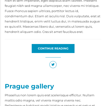
nibh et sem imperdiet, eget dapibus diam laoreet. Praesent
feugiat nibh sed magna ullamcorper, nec viverra mi tristique.
Fusce rhoncus sapien ultrices, porttitor lectus id,
condimentum dui. Etiam at iaculis nisl. Duis vulputate, erat at
hendrerit tristique, enim velit luctus dui, in malesuada augue
ex quis elit. Maecenas libero dui, venenatis ut lorem quis,
hendrerit aliquam odio. Cras sit amet faucibus erat.
CONTINUE READING
Prague gallery
Phasellus non lorem quis erat scelerisque efficitur. Nullam
mattis odio magna, vel viverra magna viverra nec.
Pellentesque habitant morbi tristique senectus et netus et