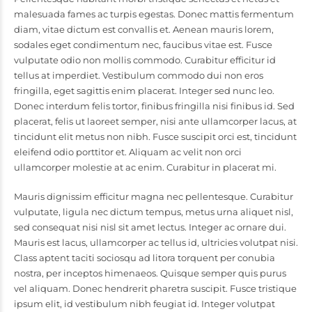
malesuada fames ac turpis egestas. Donec mattis fermentum
diam, vitae dictum est convallis et. Aenean mauris lorem,
sodales eget condimentum nec, faucibus vitae est. Fusce
vulputate odio non mollis commodo. Curabitur efficitur id
tellus at imperdiet. Vestibulum commodo dui non eros
fringilla, eget sagittis enim placerat. Integer sed nunc leo.
Donec interdum felis tortor, finibus fringilla nisi finibus id. Sed
placerat, felis ut laoreet semper, nisi ante ullamcorper lacus, at
tincidunt elit metus non nibh. Fusce suscipit orci est, tincidunt
eleifend odio porttitor et. Aliquam ac velit non orci
ullamcorper molestie at ac enim. Curabitur in placerat mi.
Mauris dignissim efficitur magna nec pellentesque. Curabitur
vulputate, ligula nec dictum tempus, metus urna aliquet nisl,
sed consequat nisi nisl sit amet lectus. Integer ac ornare dui.
Mauris est lacus, ullamcorper ac tellus id, ultricies volutpat nisi.
Class aptent taciti sociosqu ad litora torquent per conubia
nostra, per inceptos himenaeos. Quisque semper quis purus
vel aliquam. Donec hendrerit pharetra suscipit. Fusce tristique
ipsum elit, id vestibulum nibh feugiat id. Integer volutpat