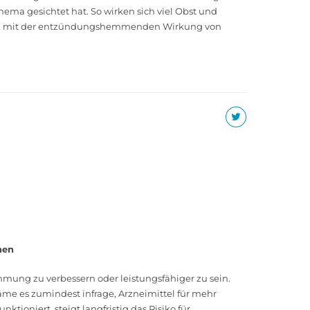
Thema gesichtet hat. So wirken sich viel Obst und
derem mit der entzündungshemmenden Wirkung von
nen
ung zu verbessern oder leistungsfähiger zu sein.
e es zumindest infrage, Arzneimittel für mehr
oniert, steigt langfristig das Risiko für