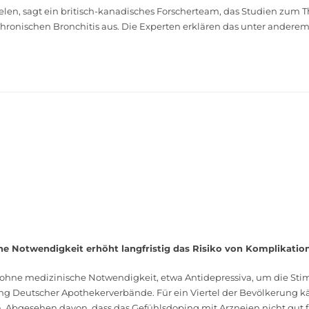
len, sagt ein britisch-­kanadisches Forscherteam, das Studien zum ­­
 chronischen Bronchitis aus. Die Experten erklären das unter an
 Notwendigkeit erhöht langfristig das Risiko von Komplikatio
ne medizinische Notwendigkeit, etwa Antidepressiva, um die Stimm
 Deutscher Apothekerverbände. Für ein Viertel der Bevölkerung käm
esehen davon, dass das Gefühlsdoping mit Arzneien nicht gut funkti