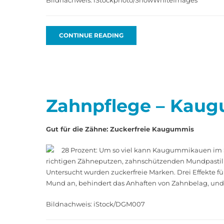
Bildnachweis: iStockphoto/SnowWhiteImages
CONTINUE READING
Zahnpflege – Kaug
Gut für die Zähne: Zuckerfreie Kaugummis
28 Prozent: Um so viel kann Kaugummikauen im Sc
richtigen Zähneputzen, zahnschützenden Mundpastill
Untersucht wurden zuckerfreie Marken. Drei Effekte 
Mund an, behindert das Anhaften von Zahnbelag, und Zu
Bildnachweis: iStock/DGM007