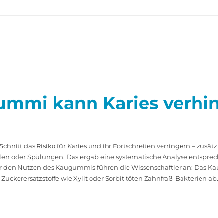
ummi kann Karies verhi
hnitt das Risiko für Karies und ihr Fortschreiten verringern – zusä
en oder Spülungen. Das ergab eine systematische Analyse entsprec
für den Nutzen des Kaugummis führen die Wissenschaftler an: Das K
ckerersatzstoffe wie Xylit oder Sorbit töten Zahnfraß-Bakterien ab.